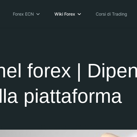
Forex ECN
Wiki Forex
Corsi di Trading
el forex | Dipe
lla piattaforma