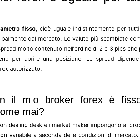
ametro fisso
, cioè uguale indistintamente per tutt
ncipalmente dal mercato. Le valute più scambiate co
pread molto contenuto nell'ordine di 2 o 3 pips che p
no per aprire una posizione. Lo spread dipende 
rex autorizzato.
n il mio broker forex è fis
come mai?
 non dealing desk e i market maker impongono ai propri
n variabile a seconda delle condizioni di mercato. 