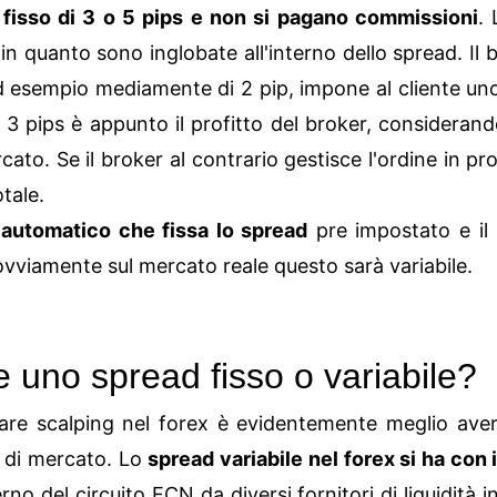
 fisso di 3 o 5 pips e non si pagano commissioni
.
 quanto sono inglobate all'interno dello spread. Il b
d esempio mediamente di 2 pip, impone al cliente uno 
i 3 pips è appunto il profitto del broker, consideran
rcato. Se il broker al contrario gestisce l'ordine in prop
otale.
 automatico che fissa lo spread
pre impostato e il 
ovviamente sul mercato reale questo sarà variabile.
e uno spread fisso o variabile?
fare scalping nel forex è evidentemente meglio ave
i di mercato. Lo
spread variabile nel forex si ha con
rno del circuito ECN da diversi fornitori di liquidità 