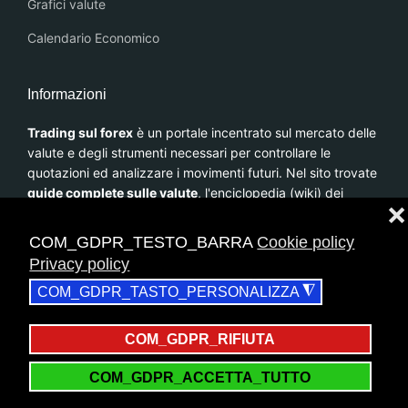
Grafici valute
Calendario Economico
Informazioni
Trading sul forex
è un portale incentrato sul mercato delle
valute e degli strumenti necessari per controllare le
quotazioni ed analizzare i movimenti futuri. Nel sito trovate
guide complete sulle valute
, l'enciclopedia (wiki) dei
❌
termini principali e i broker forex ECN. Nel menu strumenti
è presente il
grafico COT
che presenta la posizione dei
COM_GDPR_TESTO_BARRA
Cookie policy
fondi ed istituzionali sui cross valutari utili per capire come
Privacy policy
sono posizionati nel breve e medio periodo.
◮
COM_GDPR_TASTO_PERSONALIZZA
COM_GDPR_RIFIUTA
© 2026 Forex Trading. E' vietata qualsiasi duplicazione e plagio
COM_GDPR_ACCETTA_TUTTO
del sito.
Privacy Policy
|
Cookie Policy